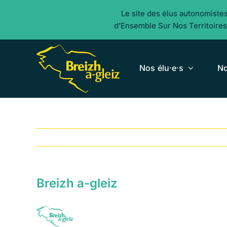
Aller
Le site des élus autonomiste
au
d’Ensemble Sur Nos Territoires
contenu
Nos élu·e·s
No
Breizh a-gleiz