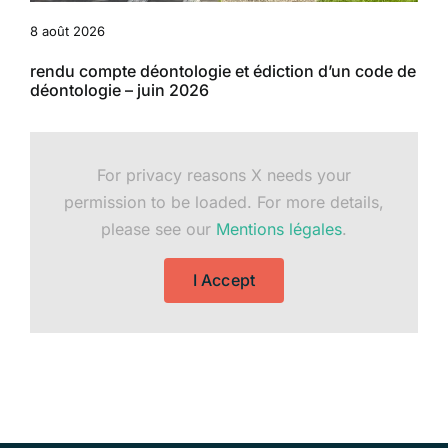
8 août 2026
rendu compte déontologie et édiction d’un code de
déontologie – juin 2026
For privacy reasons X needs your
permission to be loaded. For more details,
please see our
Mentions légales
.
I Accept