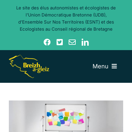
Aller
Le site des élus autonomistes et écologistes de
au
l’Union Démocratique Bretonne (UDB),
contenu
d’Ensemble Sur Nos Territoires (ESNT) et des
Ecologistes au Conseil régional de Bretagne
Menu
Nos élu·e·s
Nos actualités
Nos thèmes