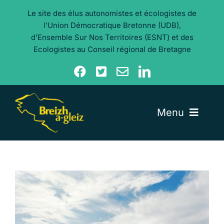
Aller
Le site des élus autonomistes et écologistes de
au
l’Union Démocratique Bretonne (UDB),
contenu
d’Ensemble Sur Nos Territoires (ESNT) et des
Ecologistes au Conseil régional de Bretagne
Menu
Nos élu·e·s
Nos actualités
Nos thèmes