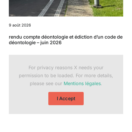
9 août 2026
rendu compte déontologie et édiction d’un code de
déontologie – juin 2026
For privacy reasons X needs your
permission to be loaded. For more details,
please see our
Mentions légales
.
I Accept