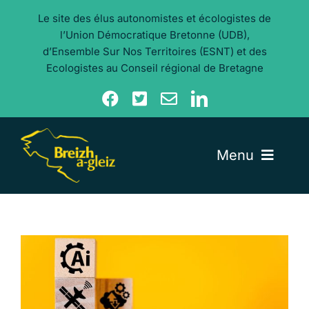
Aller
Le site des élus autonomistes et écologistes de
au
l’Union Démocratique Bretonne (UDB),
contenu
d’Ensemble Sur Nos Territoires (ESNT) et des
Ecologistes au Conseil régional de Bretagne
Menu
Nos élu·e·s
Nos actualités
Nos thèmes