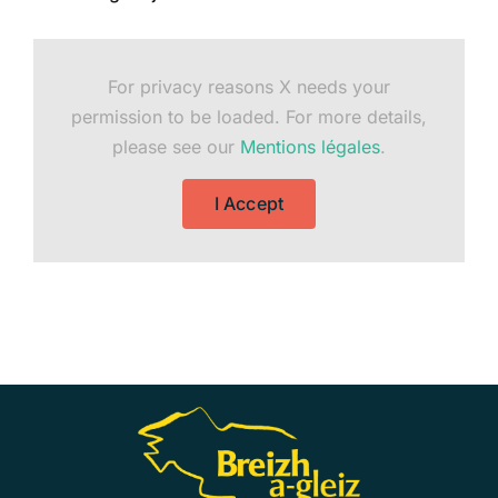
For privacy reasons X needs your
permission to be loaded. For more details,
please see our
Mentions légales
.
I Accept