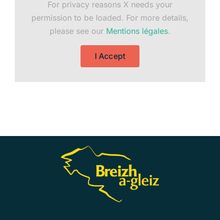
For privacy reasons X needs your
permission to be loaded. For more details,
please see our
Mentions légales
.
I Accept