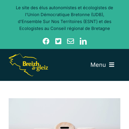
Aller
Le site des élus autonomistes et écologistes de
au
l’Union Démocratique Bretonne (UDB),
contenu
d’Ensemble Sur Nos Territoires (ESNT) et des
Ecologistes au Conseil régional de Bretagne
Menu
Nos élu·e·s
Nos actualités
Nos thèmes