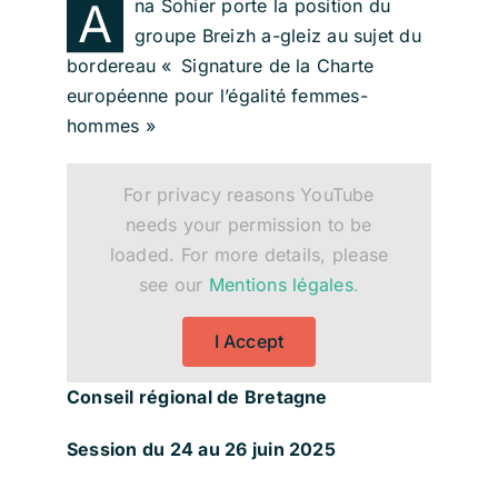
A
na Sohier porte la position du
groupe Breizh a-gleiz au sujet du
bordereau
« Signature de la Charte
européenne pour l’égalité femmes-
hommes »
For privacy reasons YouTube
needs your permission to be
loaded. For more details, please
see our
Mentions légales
.
I Accept
Conseil régional de Bretagne
Session du 24 au 26 juin 2025