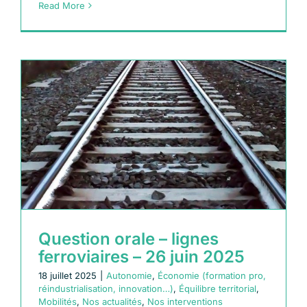
Read More
Question orale – lignes
ferroviaires – 26 juin 2025
18 juillet 2025
|
Autonomie
,
Économie (formation pro,
réindustrialisation, innovation…)
,
Équilibre territorial
,
Mobilités
,
Nos actualités
,
Nos interventions