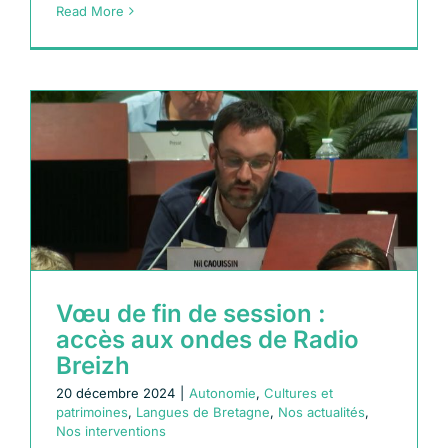
Read More
x
Vœu de fin de session :
accès aux ondes de Radio
Breizh
20 décembre 2024
|
Autonomie
,
Cultures et
patrimoines
,
Langues de Bretagne
,
Nos actualités
,
Nos interventions