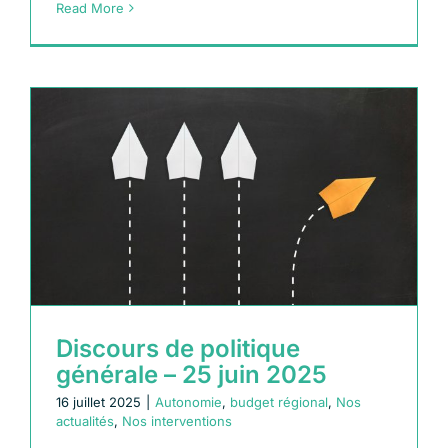
Read More
Discours de politique
générale – 25 juin 2025
16 juillet 2025
|
Autonomie
,
budget régional
,
Nos
actualités
,
Nos interventions