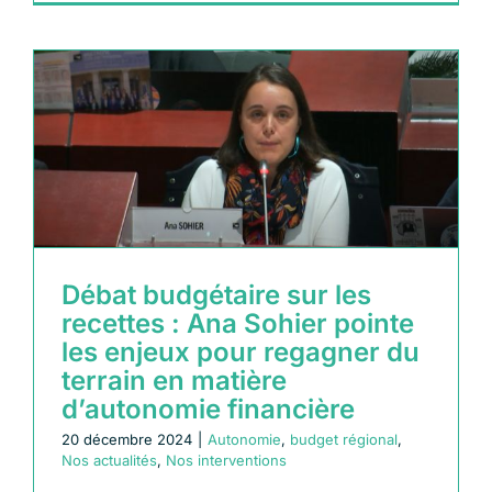
Débat budgétaire sur les
recettes : Ana Sohier pointe
les enjeux pour regagner du
terrain en matière
d’autonomie financière
20 décembre 2024
|
Autonomie
,
budget régional
,
Nos actualités
,
Nos interventions