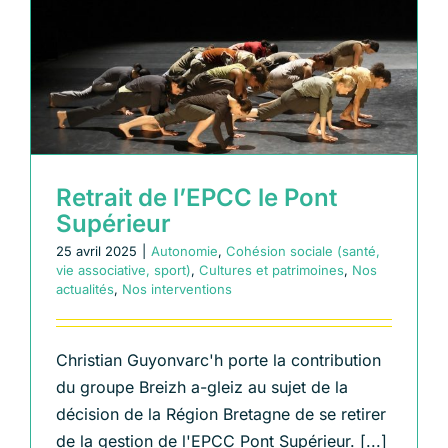
,
Retrait de l’EPCC le Pont
Supérieur
25 avril 2025
|
Autonomie
,
Cohésion sociale (santé,
vie associative, sport)
,
Cultures et patrimoines
,
Nos
actualités
,
Nos interventions
Christian Guyonvarc'h porte la contribution
du groupe Breizh a-gleiz au sujet de la
décision de la Région Bretagne de se retirer
de la gestion de l'EPCC Pont Supérieur. [...]