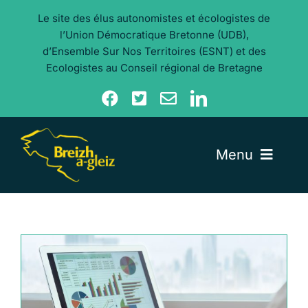
Aller
Le site des élus autonomistes et écologistes de
au
l’Union Démocratique Bretonne (UDB),
contenu
d’Ensemble Sur Nos Territoires (ESNT) et des
Ecologistes au Conseil régional de Bretagne
Menu
Nos élu·e·s
Nos actualités
Nos thèmes